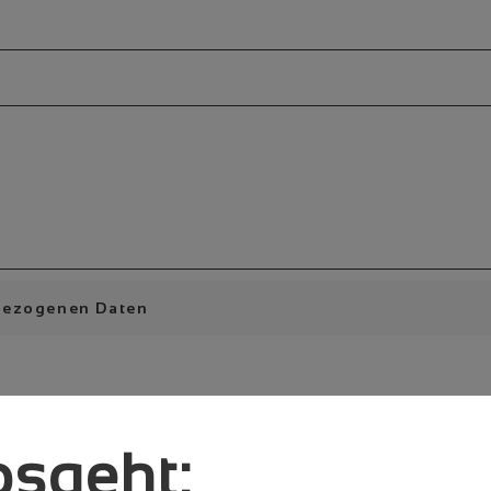
nbezogenen Daten
rage. Die Datenverarbeitung beruht auf Artikel 6 Abs. 1 f) DSGVO. Unser berech
n gelöscht, sobald sie für den Zweck ihrer Verarbeitung nicht mehr erforderlic
tung laut 
Datenschutzerklärung
 einverstanden
ionen hierzu finden Sie innerhalb unserer
Datenschutzerklärung
unter dem Punkt
osgeht: