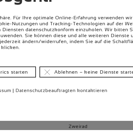
phäre. Für Ihre optimale Online-Erfahrung verwenden wir
Cookie-Nutzungen und Tracking-Technologien auf der Web
n Diensten datenschutzkonform einzuholen. Wir bitten S
nzuwenden. Sie können diese und alle weiteren Dienste 
jederzeit ändern/widerrufen, indem Sie auf die Schaltflä
 klicken.
Navigation
Über PLI
überspringen
Philosophie
Zahlen & Fakten
rics starten
Ablehnen – keine Dienste start
Standorte
PRETTL GoZero
ssum
|
Datenschutzbeauftragten kontaktieren
Navigation
Branchen
überspringen
Automotive
Nutzfahrzeuge
Zweirad