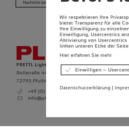
Nachricht senden
Wir respektieren Ihre Privats
bietet Transparenz für alle 
Ihre Einwilligung zu einzelne
Einwilligung, Usercentrics a
Aktivierung von Usercentrics 
linken unteren Ecke der Seite
Hier erfahren Sie
mehr
PRETTL Lighting & Interior GmbH
Einwilligen – Usercent
Bollstraße 44
72793 Pfullingen
Datenschutzerklärung
|
Impre
+49 (0) 7121 707 0
info@pli-automotive.com