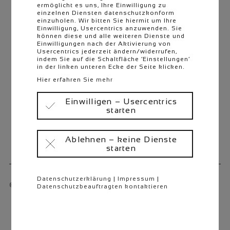
überspringen
ermöglicht es uns, Ihre Einwilligung zu
Stellenangebote
einzelnen Diensten datenschutzkonform
einzuholen. Wir bitten Sie hiermit um Ihre
Schüler & Studenten
Einwilligung, Usercentrics anzuwenden. Sie
können diese und alle weiteren Dienste und
Berufseinsteiger
Einwilligungen nach der Aktivierung von
Usercentrics jederzeit ändern/widerrufen,
Berufserfahrene
indem Sie auf die Schaltfläche ‘Einstellungen’
in der linken unteren Ecke der Seite klicken.
Hier erfahren Sie
mehr
Einwilligen – Usercentrics
starten
Ablehnen – keine Dienste
starten
Datenschutzerklärung
|
Impressum
|
© 2026 PRETTL Produktions Holding GmbH
Datenschutzbeauftragten kontaktieren
Navigation
überspringen