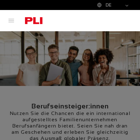
DE
Berufseinsteiger:innen
Nutzen Sie die Chancen die ein international
aufgestelltes Familienunternehmen
Berufsanfängern bietet. Seien Sie nah dran
am Geschehen und erleben Sie gleichzeitig
das Ausmaß globaler Präsenz.