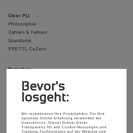
Navigation
Über PLI
überspringen
Philosophie
Zahlen & Fakten
Standorte
PRETTL GoZero
Navigation
Branchen
überspringen
Automotive
Bevor's
Nutzfahrzeuge
losgeht:
Zweirad
Agrar
E-Mobilität
Wir respektieren Ihre Privatsphäre. Für Ihre
optimale Online-Erfahrung verwenden wir
Usercentrics. Dieser Dienst bietet
Transparenz für alle Cookie-Nutzungen und
Navigation
Karriere
Tracking-Technologien auf der Website und